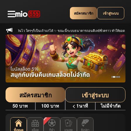
สมัครสมาชิก
เข้าสู่ระบบ
เดิมพันง่าย ได้เงินไว ใครๆก็เป็นเถ้าแก่ได้ ✨ ขณะนี้ระบบธนาคารถอนดีเลย์ชั่วคราว ทำให้ยอดถ
สมัครสมาชิก
เข้าสู่ระบบ
ฝากขั้นต่ำ
ถอนขั้นต่ำ
เวลาฝากเงิน
ยอดจำกัดการถอน
50 บาท
100 บาท
< 1นาที
ไม่มีจำกัด
ฟีฟ่า
ทั้งหมด
สล็อต
กีฬา
เกมสด
ยิงปลา